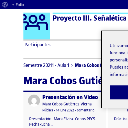
Acerca de WordPress
+ Folio
Logo Ágora
Proyecto III. Señalética
Saltar al contenido
Participantes
Utilizam
funcionali
personali
Semestre 20211 - Aula 1
Mara Cobos Gutiérrez-Vie
Puedes ac
informaci
Mara Cobos Gutiérrez-
Presentación en Video
Publicado por
Publicad
Publicado por
Mara Cobos Gutiérrez-Vierna
Visibilidad:
Fecha de publicación
en Presentación en V
Pública
-
14 Ene 2022
-
comentario
Presentación_MariaElvira_Cobos PEC5 -
Práctic
Pechakucha …