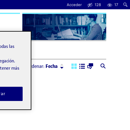
Acceder
128
17
uda
odas las
vegación.
Ordenar:
Descendente
Ordenar:
Fecha
obtener más
rar