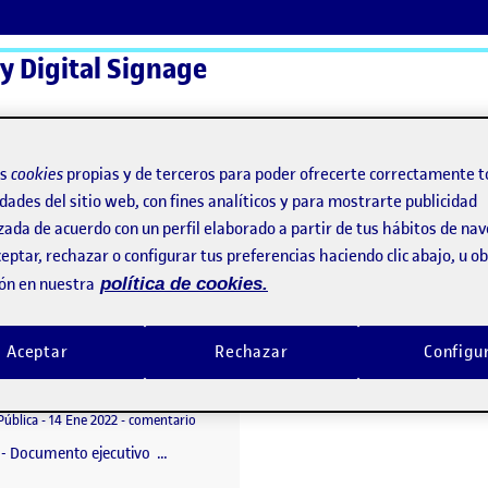
 y Digital Signage
ActiFolios
Ay
os
cookies
propias y de terceros para poder ofrecerte correctamente t
dades del sitio web, con fines analíticos y para mostrarte publicidad
zada de acuerdo con un perfil elaborado a partir de tus hábitos de na
rna
eptar, rechazar o configurar tus preferencias haciendo clic abajo, u 
ón en nuestra
política de cookies.
Vierna
Aceptar
Rechazar
Configu
Documento Ejecutivo
o por
Publicado por
Mara Cobos Gutiérrez-Vierna
ideo
Visibilidad:
Fecha de publicación
en Documento Ejecutivo
Pública
-
14 Ene 2022
-
comentario
a - Documento ejecutivo …