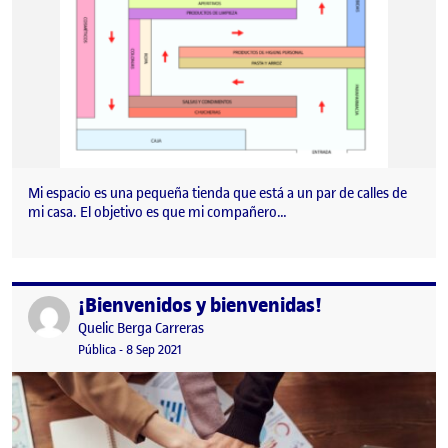
Mi espacio es una pequeña tienda que está a un par de calles de
mi casa. El objetivo es que mi compañero…
¡Bienvenidos y bienvenidas!
Publicado por
Publicado por
Quelic Berga Carreras
Visibilidad:
Fecha de publicación
9 septiembre, 2021 2:49 pm
Pública
-
8 Sep 2021