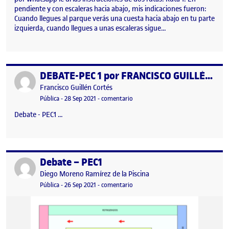
pendiente y con escaleras hacia abajo, mis indicaciones fueron:
Cuando llegues al parque verás una cuesta hacia abajo en tu parte
izquierda, cuando llegues a unas escaleras sigue…
DEBATE-PEC 1 por FRANCISCO GUILLÉN CORTÉS
Publicado por
Publicado por
Francisco Guillén Cortés
Visibilidad:
Fecha de publicación
en DEBATE-PEC 1 por FRANCISCO 
Pública
-
28 Sep 2021
-
comentario
Debate - PEC1 …
Debate – PEC1
Publicado por
Publicado por
Diego Moreno Ramírez de la Piscina
Visibilidad:
Fecha de publicación
en Debate – PEC1
Pública
-
26 Sep 2021
-
comentario