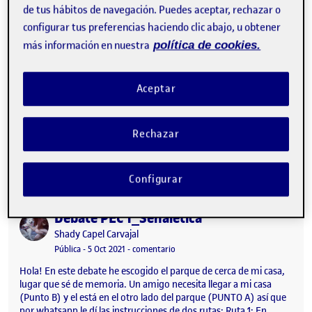
documentación de ayuda visual: A continuación la memoria
de tus hábitos de navegación. Puedes aceptar, rechazar o
documental del proyecto: PEC2 - Conceptualización y estrategia
configurar tus preferencias haciendo clic abajo, u obtener
…
más información en nuestra
política de cookies.
Aceptar
PEC2 – Conceptualización y estrategia
Publicado por
Publicado por
Shady Capel Carvajal
Visibilidad:
Fecha de publicación
en PEC2 – Conceptualización y estra
Pública
-
27 Oct 2021
-
comentario
Rechazar
PEC2 - Conceptualización y estrategia …
Configurar
Debate PEC 1_Señalética
Publicado por
Publicado por
Shady Capel Carvajal
Visibilidad:
Fecha de publicación
5 octubre, 2021 5:43 pm
en Debate PEC 1_Señalética
Pública
-
5 Oct 2021
-
comentario
Hola! En este debate he escogido el parque de cerca de mi casa,
lugar que sé de memoria. Un amigo necesita llegar a mi casa
(Punto B) y el está en el otro lado del parque (PUNTO A) así que
por whatsapp le dí las instrucciones de dos rutas: Ruta 1: En